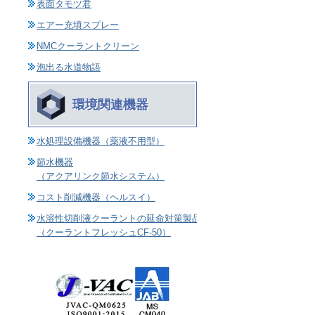
表面タモツ君
エアー充填スプレー
NMCクーラントクリーン
泡出る水道物語
環境関連機器
水処理設備機器（薬液不用型）
節水機器
（アクアリンク節水システム）
コスト削減機器（ヘルスイ）
水溶性切削液クーラントの延命対策製品
（クーラントフレッシュCF-50）