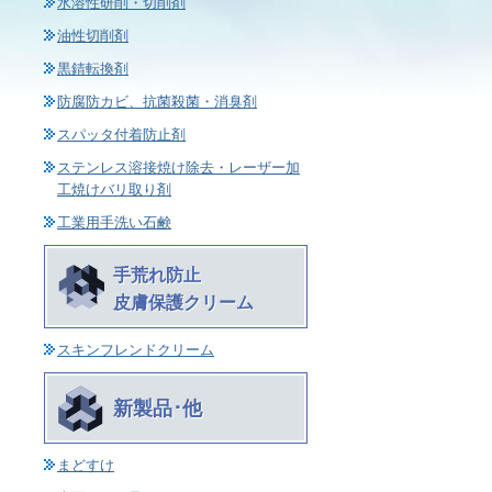
水溶性研削・切削剤
油性切削剤
黒錆転換剤
防腐防カビ、抗菌殺菌・消臭剤
スパッタ付着防止剤
ステンレス溶接焼け除去・レーザー加
工焼けバリ取り剤
工業用手洗い石鹸
手荒れ防止
皮膚保護クリーム
スキンフレンドクリーム
新製品･他
まどすけ