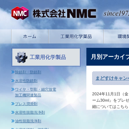
月別アーカイ
工業用化学製品
除錆剤・防錆剤
まどすけキャン
水溶性防錆剤
ワイヤ・型彫・細穴放電
2024年11月1
加工機関連製品
ーム30ml』をプ
プレス潤滑剤
細についてはこちら
水溶性脱脂洗浄剤
油性脱脂洗浄剤