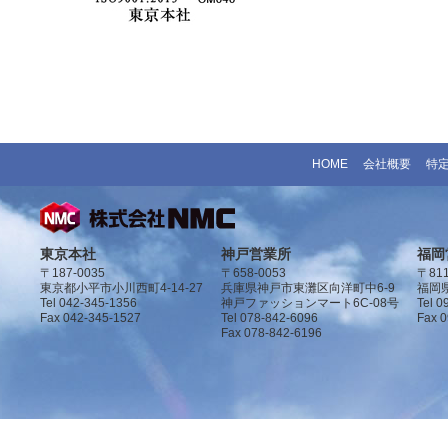
HOME
会社概要
特
東京本社
神戸営業所
福岡
〒187-0035
〒658-0053
〒811
東京都小平市小川西町4-14-27
兵庫県神戸市東灘区向洋町中6-9
福岡県
Tel 042-345-1356
神戸ファッションマート6C-08号
Tel 0
Fax 042-345-1527
Tel 078-842-6096
Fax 
Fax 078-842-6196