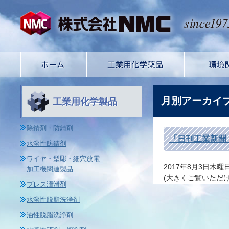
月別アーカイ
工業用化学製品
除錆剤・防錆剤
「日刊工業新聞
水溶性防錆剤
ワイヤ・型彫・細穴放電
2017年8月3日木
加工機関連製品
(大きくご覧いただけ
プレス潤滑剤
水溶性脱脂洗浄剤
油性脱脂洗浄剤