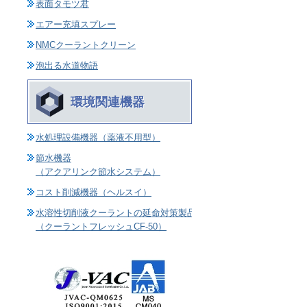
表面タモツ君
エアー充填スプレー
NMCクーラントクリーン
泡出る水道物語
環境関連機器
水処理設備機器（薬液不用型）
節水機器
（アクアリンク節水システム）
コスト削減機器（ヘルスイ）
水溶性切削液クーラントの延命対策製品
（クーラントフレッシュCF-50）