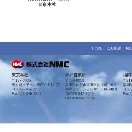
HOME
会社概要
特
東京本社
神戸営業所
福岡
〒187-0035
〒658-0053
〒811
東京都小平市小川西町4-14-27
兵庫県神戸市東灘区向洋町中6-9
福岡県
Tel 042-345-1356
神戸ファッションマート6C-08号
Tel 0
Fax 042-345-1527
Tel 078-842-6096
Fax 
Fax 078-842-6196