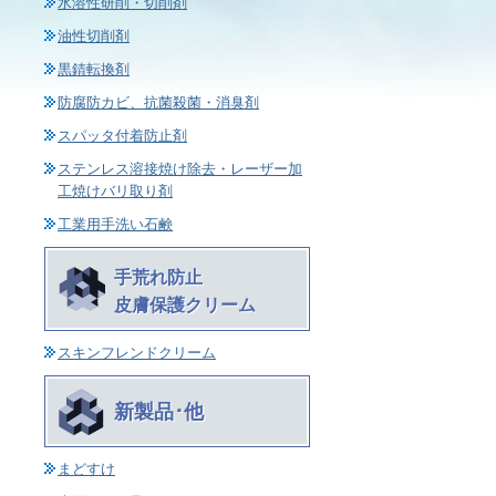
水溶性研削・切削剤
油性切削剤
黒錆転換剤
防腐防カビ、抗菌殺菌・消臭剤
スパッタ付着防止剤
ステンレス溶接焼け除去・レーザー加
工焼けバリ取り剤
工業用手洗い石鹸
手荒れ防止
皮膚保護クリーム
スキンフレンドクリーム
新製品･他
まどすけ