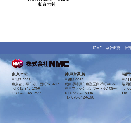
HOME
会社概要
特
東京本社
神戸営業所
福岡
〒187-0035
〒658-0053
〒811
東京都小平市小川西町4-14-27
兵庫県神戸市東灘区向洋町中6-9
福岡県
Tel 042-345-1356
神戸ファッションマート6C-08号
Tel 0
Fax 042-345-1527
Tel 078-842-6096
Fax 
Fax 078-842-6196