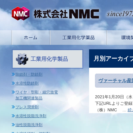
月別アーカイ
工業用化学製品
除錆剤・防錆剤
ヴァーチャル産
水溶性防錆剤
ワイヤ・型彫・細穴放電
2021年1月20日
加工機関連製品
下記URLよりご
プレス潤滑剤
（株）NMC …
続
水溶性脱脂洗浄剤
油性脱脂洗浄剤