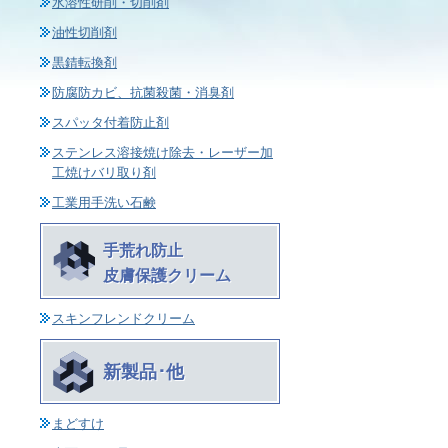
水溶性研削・切削剤
油性切削剤
黒錆転換剤
防腐防カビ、抗菌殺菌・消臭剤
スパッタ付着防止剤
ステンレス溶接焼け除去・レーザー加
工焼けバリ取り剤
工業用手洗い石鹸
手荒れ防止
皮膚保護クリーム
スキンフレンドクリーム
新製品･他
まどすけ