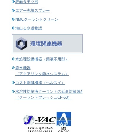
表面タモツ君
エアー充填スプレー
NMCクーラントクリーン
泡出る水道物語
環境関連機器
水処理設備機器（薬液不用型）
節水機器
（アクアリンク節水システム）
コスト削減機器（ヘルスイ）
水溶性切削液クーラントの延命対策製品
（クーラントフレッシュCF-50）