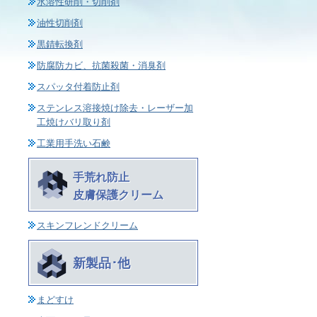
水溶性研削・切削剤
油性切削剤
黒錆転換剤
防腐防カビ、抗菌殺菌・消臭剤
スパッタ付着防止剤
ステンレス溶接焼け除去・レーザー加
工焼けバリ取り剤
工業用手洗い石鹸
手荒れ防止
皮膚保護クリーム
スキンフレンドクリーム
新製品･他
まどすけ