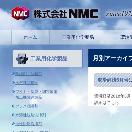
月別アーカイ
工業用化学製品
除錆剤・防錆剤
潤滑経済6月号
水溶性防錆剤
ワイヤ・型彫・細穴放電
潤滑経済2018年
加工機関連製品
詳細はこちら
プレス潤滑剤
水溶性脱脂洗浄剤
油性脱脂洗浄剤