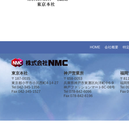
HOME
会社概要
特
東京本社
神戸営業所
福岡
〒187-0035
〒658-0053
〒811
東京都小平市小川西町4-14-27
兵庫県神戸市東灘区向洋町中6-9
福岡県
Tel 042-345-1356
神戸ファッションマート6C-08号
Tel 0
Fax 042-345-1527
Tel 078-842-6096
Fax 
Fax 078-842-6196