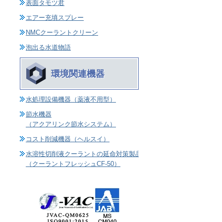
表面タモツ君
エアー充填スプレー
NMCクーラントクリーン
泡出る水道物語
環境関連機器
水処理設備機器（薬液不用型）
節水機器
（アクアリンク節水システム）
コスト削減機器（ヘルスイ）
水溶性切削液クーラントの延命対策製品
（クーラントフレッシュCF-50）