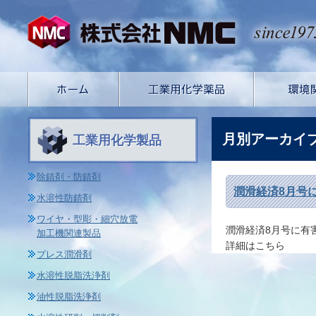
月別アーカイ
工業用化学製品
除錆剤・防錆剤
潤滑経済8月号
水溶性防錆剤
ワイヤ・型彫・細穴放電
潤滑経済8月号に有
加工機関連製品
詳細はこちら
プレス潤滑剤
水溶性脱脂洗浄剤
油性脱脂洗浄剤