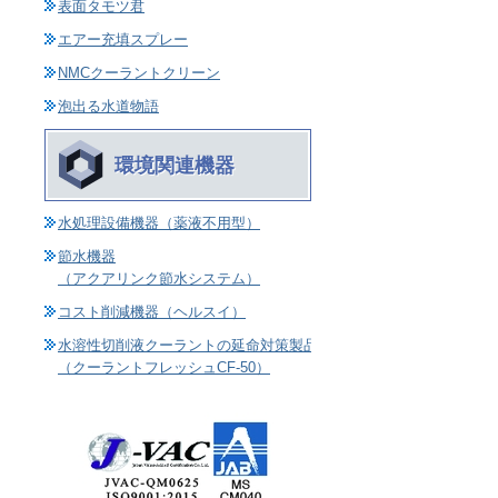
表面タモツ君
エアー充填スプレー
NMCクーラントクリーン
泡出る水道物語
環境関連機器
水処理設備機器（薬液不用型）
節水機器
（アクアリンク節水システム）
コスト削減機器（ヘルスイ）
水溶性切削液クーラントの延命対策製品
（クーラントフレッシュCF-50）