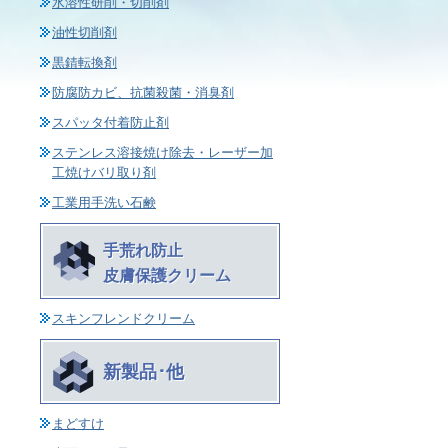
水溶性研削・切削剤
油性切削剤
黒錆転換剤
防腐防カビ、抗菌殺菌・消臭剤
スパッタ付着防止剤
ステンレス溶接焼け除去・レーザー加
工焼けバリ取り剤
工業用手洗い石鹸
手荒れ防止
皮膚保護クリーム
スキンフレンドクリーム
新製品･他
まどすけ