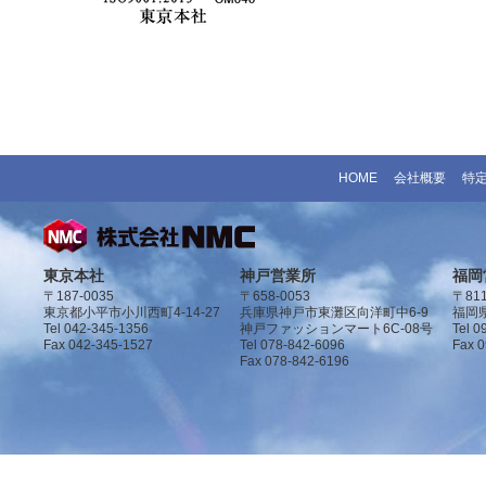
HOME
会社概要
特
東京本社
神戸営業所
福岡
〒187-0035
〒658-0053
〒811
東京都小平市小川西町4-14-27
兵庫県神戸市東灘区向洋町中6-9
福岡県
Tel 042-345-1356
神戸ファッションマート6C-08号
Tel 0
Fax 042-345-1527
Tel 078-842-6096
Fax 
Fax 078-842-6196