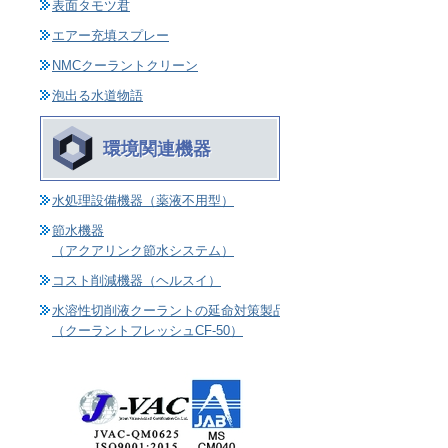
表面タモツ君
エアー充填スプレー
NMCクーラントクリーン
泡出る水道物語
環境関連機器
水処理設備機器（薬液不用型）
節水機器
（アクアリンク節水システム）
コスト削減機器（ヘルスイ）
水溶性切削液クーラントの延命対策製品
（クーラントフレッシュCF-50）