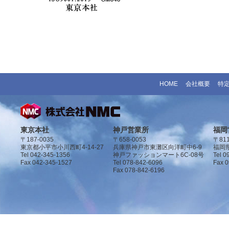
HOME
会社概要
特
東京本社
神戸営業所
福岡
〒187-0035
〒658-0053
〒811
東京都小平市小川西町4-14-27
兵庫県神戸市東灘区向洋町中6-9
福岡県
Tel 042-345-1356
神戸ファッションマート6C-08号
Tel 0
Fax 042-345-1527
Tel 078-842-6096
Fax 
Fax 078-842-6196