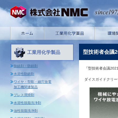
型技術者会議2
工業用化学製品
除錆剤・防錆剤
『型技術者会議20
水溶性防錆剤
ダイスガイドクリー
ワイヤ・型彫・細穴放電
加工機関連製品
プレス潤滑剤
水溶性脱脂洗浄剤
油性脱脂洗浄剤