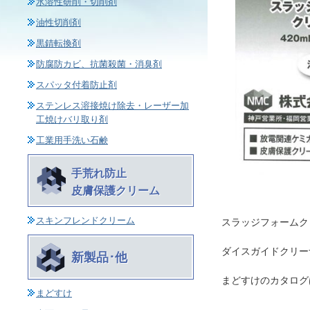
水溶性研削・切削剤
油性切削剤
黒錆転換剤
防腐防カビ、抗菌殺菌・消臭剤
スパッタ付着防止剤
ステンレス溶接焼け除去・レーザー加
工焼けバリ取り剤
工業用手洗い石鹸
手荒れ防止
皮膚保護クリーム
スキンフレンドクリーム
スラッジフォームク
ダイスガイドクリー
新製品･他
まどすけのカタログ
まどすけ