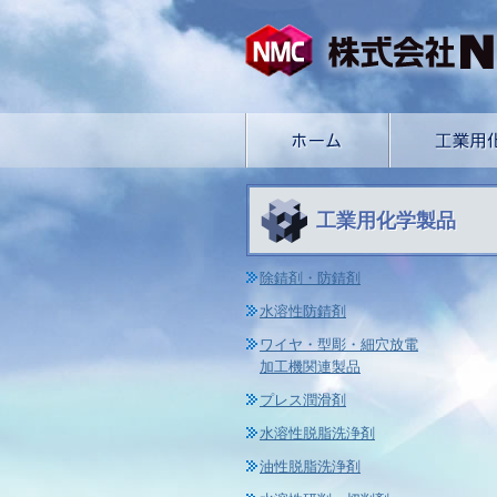
工業用化学製品
除錆剤・防錆剤
水溶性防錆剤
ワイヤ・型彫・細穴放電
加工機関連製品
プレス潤滑剤
水溶性脱脂洗浄剤
油性脱脂洗浄剤