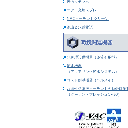
表面タモツ君
エアー充填スプレー
NMCクーラントクリーン
泡出る水道物語
環境関連機器
水処理設備機器（薬液不用型）
節水機器
（アクアリンク節水システム）
コスト削減機器（ヘルスイ）
水溶性切削液クーラントの延命対策
（クーラントフレッシュCF-50）