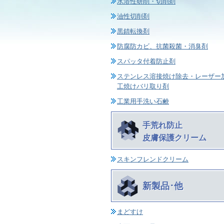
水溶性研削・切削剤
油性切削剤
黒錆転換剤
防腐防カビ、抗菌殺菌・消臭剤
スパッタ付着防止剤
ステンレス溶接焼け除去・レーザー
工焼けバリ取り剤
工業用手洗い石鹸
手荒れ防止
皮膚保護クリーム
スキンフレンドクリーム
新製品･他
まどすけ