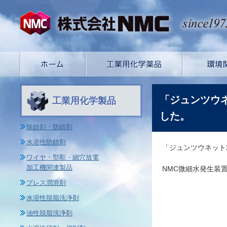
「ジュンツウネ
工業用化学製品
した。
除錆剤・防錆剤
水溶性防錆剤
「ジュンツウネット2
ワイヤ・型彫・細穴放電
加工機関連製品
NMC微細水発生装
プレス潤滑剤
水溶性脱脂洗浄剤
油性脱脂洗浄剤