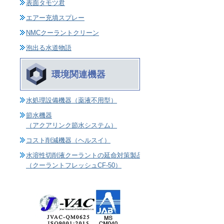
表面タモツ君
エアー充填スプレー
NMCクーラントクリーン
泡出る水道物語
環境関連機器
水処理設備機器（薬液不用型）
節水機器
（アクアリンク節水システム）
コスト削減機器（ヘルスイ）
水溶性切削液クーラントの延命対策製品
（クーラントフレッシュCF-50）