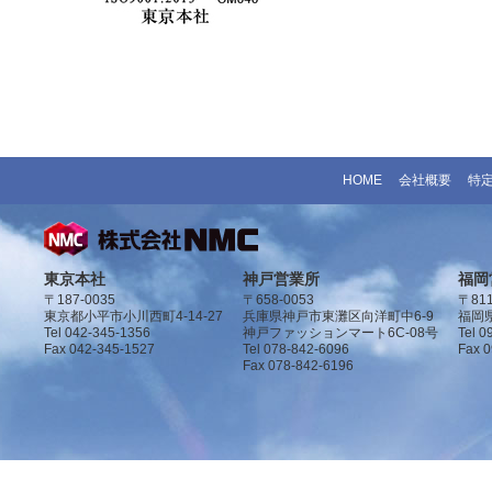
HOME
会社概要
特
東京本社
神戸営業所
福岡
〒187-0035
〒658-0053
〒811
東京都小平市小川西町4-14-27
兵庫県神戸市東灘区向洋町中6-9
福岡県
Tel 042-345-1356
神戸ファッションマート6C-08号
Tel 0
Fax 042-345-1527
Tel 078-842-6096
Fax 
Fax 078-842-6196