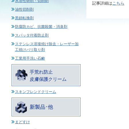
水溶性研削・切削剤
記事詳細は
こちら
油性切削剤
黒錆転換剤
防腐防カビ、抗菌殺菌・消臭剤
スパッタ付着防止剤
ステンレス溶接焼け除去・レーザー加
工焼けバリ取り剤
工業用手洗い石鹸
手荒れ防止
皮膚保護クリーム
スキンフレンドクリーム
新製品･他
まどすけ