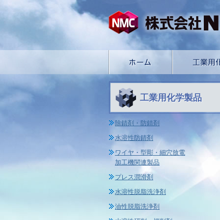
工業用化学製品
除錆剤・防錆剤
水溶性防錆剤
ワイヤ・型彫・細穴放電
加工機関連製品
プレス潤滑剤
水溶性脱脂洗浄剤
油性脱脂洗浄剤