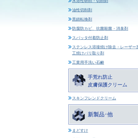
水溶性研削・切削剤
油性切削剤
黒錆転換剤
防腐防カビ、抗菌殺菌・消臭剤
スパッタ付着防止剤
ステンレス溶接焼け除去・レーザー
工焼けバリ取り剤
工業用手洗い石鹸
手荒れ防止
皮膚保護クリーム
スキンフレンドクリーム
新製品･他
まどすけ