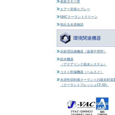
表面タモツ君
エアー充填スプレー
NMCクーラントクリーン
泡出る水道物語
環境関連機器
水処理設備機器（薬液不用型）
節水機器
（アクアリンク節水システム）
コスト削減機器（ヘルスイ）
水溶性切削液クーラントの延命対策
（クーラントフレッシュCF-50）